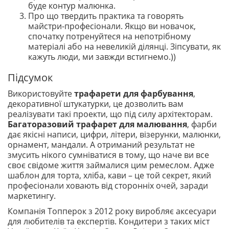
буде контур малюнка.
Про що твердить практика та говорять
майстри-професіонали. Якщо ви новачок,
спочатку потренуйтеся на непотрібному
матеріалі або на невеликій ділянці. Зіпсувати, як
кажуть люди, ми завжди встигнемо.))
Підсумок
Використовуйте
трафарети для фарбування
,
декоративної штукатурки, це дозволить вам
реалізувати такі проекти, що під силу архітекторам.
Багаторазовий трафарет для малювання
, фарби
дає якісні написи, цифри, літери, візерунки, малюнки,
орнамент, мандали. А отриманий результат не
змусить нікого сумніватися в тому, що наче ви все
своє свідоме життя займалися цим ремеслом. Адже
шаблон для торта, хліба, кави – це той секрет, який
професіонали ховають від сторонніх очей, заради
маркетингу.
Компанія Топперок з 2012 року виробляє аксесуари
для любителів та експертів. Кондитери з таких міст