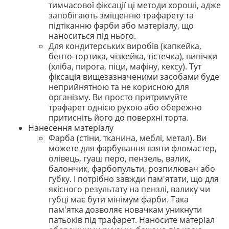
тимчасової фіксації ці методи хороші, адже
запобігають зміщенню трафарету та
підтіканню фарби або матеріалу, що
наноситься під нього.
Для кондитерських виробів (капкейка,
бенто-тортика, чізкейка, тістечка), випічки
(хліба, пирога, піци, мафіну, кексу). Тут
фіксація вищезазначеними засобами буде
неприйнятною та не корисною для
організму. Ви просто притримуйте
трафарет однією рукою або обережно
притисніть його до поверхні торта.
Нанесення матеріалу
Фарба (стіни, тканина, меблі, метал). Ви
можете для фарбування взяти фломастер,
олівець, гуаш перо, пензель, валик,
балончик, фарбопульти, розпилювач або
губку. І потрібно завжди пам'ятати, що для
якісного результату на пензлі, валику чи
губці має бути мінімум фарби. Така
пам'ятка дозволяє новачкам уникнути
патьоків під трафарет. Наносите матеріал