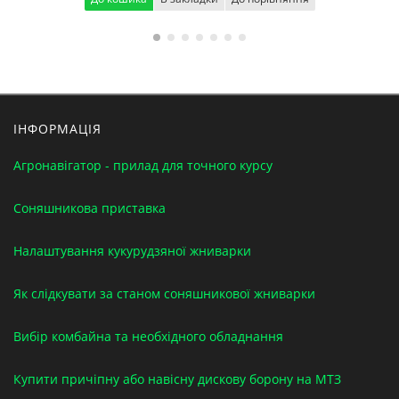
ІНФОРМАЦІЯ
Агронавігатор - прилад для точного курсу
Соняшникова приставка
Налаштування кукурудзяної жниварки
Як слідкувати за станом соняшникової жниварки
Вибір комбайна та необхідного обладнання
Купити причіпну або навісну дискову борону на МТЗ