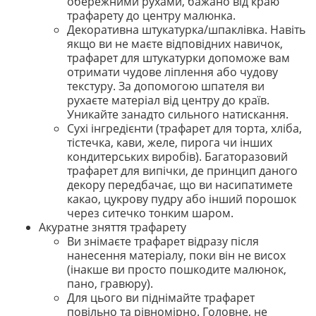
обережними рухами, бажано від краю
трафарету до центру малюнка.
Декоративна штукатурка/шпаклівка. Навіть
якщо ви не маєте відповідних навичок,
трафарет для штукатурки допоможе вам
отримати чудове ліплення або чудову
текстуру. За допомогою шпателя ви
рухаєте матеріал від центру до країв.
Уникайте занадто сильного натискання.
Сухі інгредієнти (трафарет для торта, хліба,
тістечка, кави, желе, пирога чи інших
кондитерських виробів). Багаторазовий
трафарет для випічки, де принцип даного
декору передбачає, що ви насипатимете
какао, цукрову пудру або інший порошок
через ситечко тонким шаром.
Акуратне зняття трафарету
Ви знімаєте трафарет відразу після
нанесення матеріалу, поки він не висох
(інакше ви просто пошкодите малюнок,
пано, гравюру).
Для цього ви піднімайте трафарет
повільно та рівномірно. Головне, не