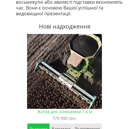
восьмикутні або хвилясті підставки економлять
час. Вони є основою Вашої успішної та
видовищної презентації.
Нові надходження
Жатка для соняшника 7.4 м
770 000 грн.
До кошика
В закладки
До порівняння