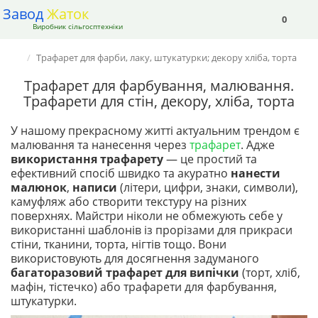
Завод
Жаток
0
Виробник сільгосптехніки
Трафарет для фарби, лаку, штукатурки; декору хліба, торта
Трафарет для фарбування, малювання.
Трафарети для стін, декору, хліба, торта
У нашому прекрасному житті актуальним трендом є
малювання та нанесення через
трафарет
. Адже
використання трафарету
— це простий та
ефективний спосіб швидко та акуратно
нанести
малюнок
,
написи
(літери, цифри, знаки, символи),
камуфляж або створити текстуру на різних
поверхнях. Майстри ніколи не обмежують себе у
використанні шаблонів із прорізами для прикраси
стіни, тканини, торта, нігтів тощо. Вони
використовують для досягнення задуманого
багаторазовий трафарет для випічки
(торт, хліб,
мафін, тістечко) або трафарети для фарбування,
штукатурки.