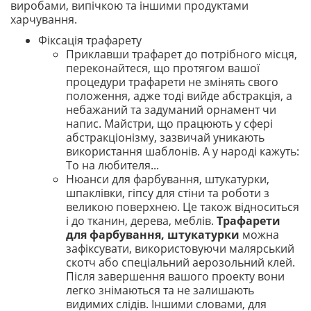
виробами, випічкою та іншими продуктами
харчування.
Фіксація трафарету
Приклавши трафарет до потрібного місця,
переконайтеся, що протягом вашої
процедури трафарети не змінять свого
положення, адже тоді вийде абстракція, а
небажаний та задуманий орнамент чи
напис. Майстри, що працюють у сфері
абстракціонізму, зазвичай уникають
використання шаблонів. А у народі кажуть:
То на любителя...
Нюанси для фарбування, штукатурки,
шпаклівки, гіпсу для стіни та роботи з
великою поверхнею. Це також відноситься
і до тканин, дерева, меблів.
Трафарети
для фарбування, штукатурки
можна
зафіксувати, використовуючи малярський
скотч або спеціальний аерозольний клей.
Після завершення вашого проекту вони
легко знімаються та не залишають
видимих ​​слідів. Іншими словами, для