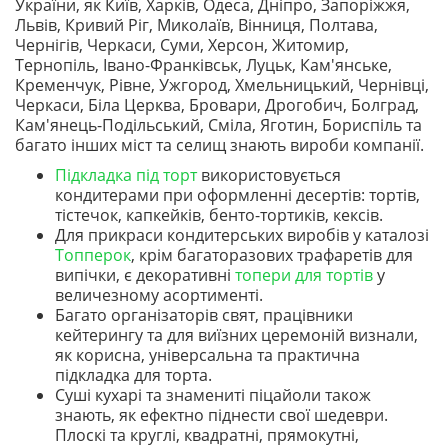
України, як Київ, Харків, Одеса, Дніпро, Запоріжжя,
Львів, Кривий Ріг, Миколаїв, Вінниця, Полтава,
Чернігів, Черкаси, Суми, Херсон, Житомир,
Тернопіль, Івано-Франківськ, Луцьк, Кам'янське,
Кременчук, Рівне, Ужгород, Хмельницький, Чернівці,
Черкаси, Біла Церква, Бровари, Дрогобич, Болград,
Кам'янець-Подільський, Сміла, Яготин, Бориспіль та
багато інших міст та селищ знають вироби компанії.
Підкладка під торт
використовується
кондитерами при оформленні десертів: тортів,
тістечок, капкейків, бенто-тортиків, кексів.
Для прикраси кондитерських виробів у каталозі
Топперок
, крім багаторазових трафаретів для
випічки, є декоративні
топери для тортів
у
величезному асортименті.
Багато організаторів свят, працівники
кейтерингу та для виїзних церемоній визнали,
як корисна, універсальна та практична
підкладка для торта.
Суші кухарі та знамениті піцайоли також
знають, як ефектно піднести свої шедеври.
Плоскі та круглі, квадратні, прямокутні,