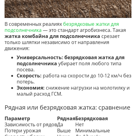
В современных реалиях
безрядковые жатки для
подсолнечника
— это стандарт агробизнеса. Такая
жатка комбайна для подсолнечника
срезает
только шляпки независимо от направления
движения:
Универсальность:
безрядковая жатка для
подсолнечника
убирает поля любого типа
посева.
Скорость:
работа на скорости до 10-12 км/ч без
потерь.
Экономия:
снижение нагрузки на молотилку и
малый расход ГСМ.
Рядная или безрядковая жатка: сравнение
Параметр
Рядная
Безрядковая
Зависимость от рядов
Да
Нет
Потери урожая
Выше
Минимальные