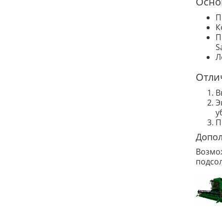
Осно
П
К
П
S
Л
Отли
В
Э
у
П
Допол
Возмож
подсо