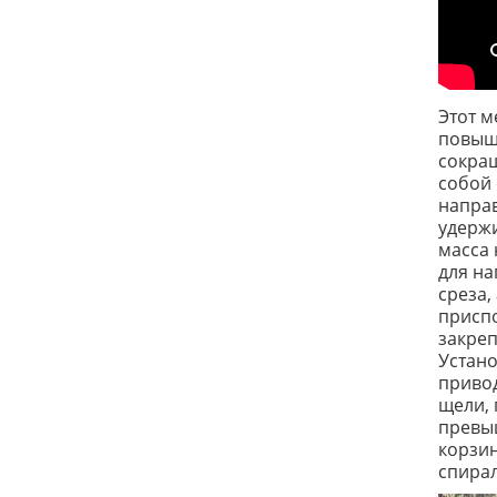
Этот м
повыша
сокращ
собой
направ
удержи
масса 
для на
среза,
приспо
закреп
Устано
привод
щели, 
превыш
корзин
спирал