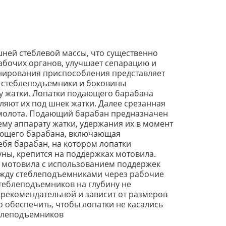
шней стеблевой массы, что существенно
абочих органов, улучшает сепарацию и
онирования приспособления представляет
 стеблеподъемники и боковины
у жатки. Лопатки подающего барабана
яют их под шнек жатки. Далее срезанная
бмолота. Подающий барабан предназначен
му аппарату жатки, удержания их в момент
дающего барабана, включающая
ебя барабан, на котором лопатки
ны, крепится на поддержках мотовила.
о мотовила с использованием поддержек
ежду стеблеподъемниками через рабочие
стеблеподъемников на глубину не
 рекомендательной и зависит от размеров
обеспечить, чтобы лопатки не касались
еблеподъемников