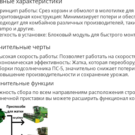
вные характеристики
ринцип работы: Срез корзин и обмолот в молотилке для
оритовидная конструкция: Минимизирует потери и обес
одходит для комбайнов различных производителей, таких к
ampo и другие.
егкость в установке: Блоковый модуль для быстрого мон
чительные черты
ысокая скорость работы: Позволяет работать на скоростя
кономическая эффективность: Жатка, которая переобор
борки подсолнечника ПС-5, значительно снижает потери
овышение производительности и сохранение урожая.
нительные функции
ность сбора по всем направлениям расположения стро
лнечной приставки вы можете расширить функционал ко