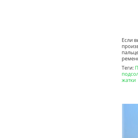
Если в
произв
пальце
ременн
Теги:
П
подсо
жатки