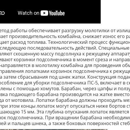
етод работы обеспечивает разгрузку молотилки от изли
ет производительность комбайна, снижает износ его р
ает расход топлива. Технологический процесс функци
 следующую последовательность действий. Специальные
ляют скошенную массу подсолнуха к режущему аппарат
вают корзинки подсолнечника в момент среза и направл
направляется в молотилку комбайна для проведения о
правления лопатками корзинок подсолнечника к режуще
 а затем сбрасывания под шнек жатки. Конструкция по
собление для уборки подсолнечника ПС-5, включает в с
лены с помощью хомутов. Барабан, через цапфы и ползу
вка подающего барабана производится на жатке вмест
а от мотовила. Лопатки барабана должны проходить м
при этом концы лопаток могут опускаться ниже бортов 
ающую 15 мм. Эта глубина опускания лопаток является
ок подсолнечника. При вращении барабана необходимо 
ей и пальцев шнека, а также боковых поверхностей ст