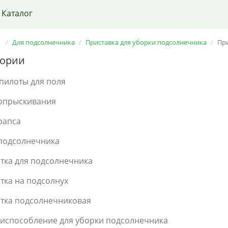
Каталог
Для подсолнечника
Приставка для уборки подсолнечника
Пр
гории
пилоты для поля
опрыскивания
рапса
подсолнечника
тка для подсолнечника
тка на подсолнух
тка подсолнечниковая
испособление для уборки подсолнечника