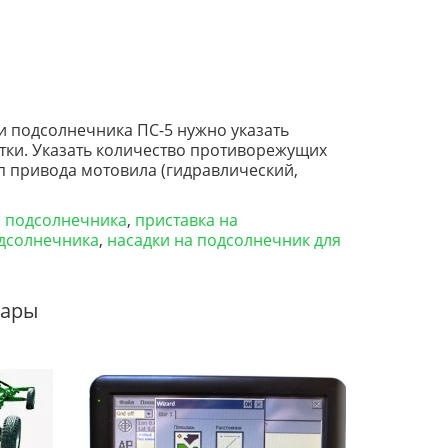
и подсолнечника ПС-5 нужно указать
тки. Указать количество противорежущих
п привода мотовила (гидравлический,
я подсолнечника
,
приставка на
одсолнечника
,
насадки на подсолнечник для
вары