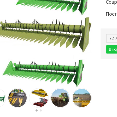
Совр
Пост
72 
В ко