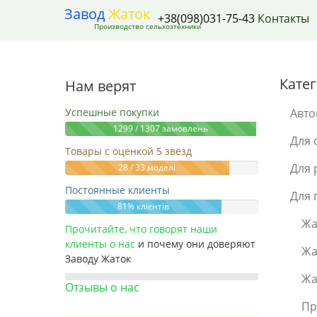
Завод
Жаток
+38(098)031-75-43
Контакты
Производство сельхозтехники
Кате
Нам верят
Успешные покупки
Авто
1299 / 1307 замовлень
Для 
Товары с оценкой 5 звёзд
Для 
28 / 33 моделі
Постоянные клиенты
Для 
81% клієнтів
Жа
Прочитайте, что говорят наши
клиенты о нас
и почему они доверяют
Жа
Заводу Жаток
Жа
Отзывы о нас
Пр