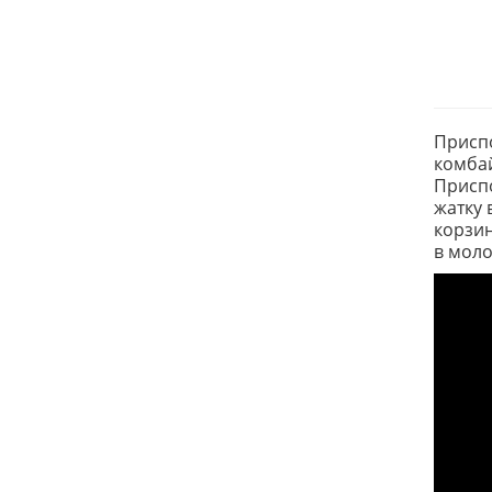
Приспо
комбай
Приспо
жатку 
корзин
в моло