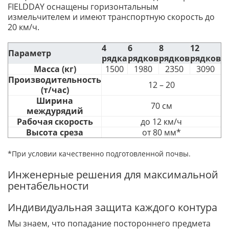
FIELDDAY оснащены горизонтальным
измельчителем и имеют транспортную скорость до
20 км/ч.
4
6
8
12
Параметр
рядка
рядков
рядков
рядков
Масса (кг)
1500
1980
2350
3090
Производительность
12 – 20
(т/час)
Ширина
70 см
междурядий
Рабочая скорость
до 12 км/ч
Высота среза
от 80 мм*
*При условии качественно подготовленной почвы.
Инженерные решения для максимальной
рентабельности
Индивидуальная защита каждого контура
Мы знаем, что попадание постороннего предмета