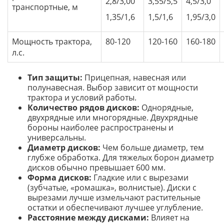
2,8/3,00
3,55/5,5
4,5/3,0
транспортные, м
1,35/1,6
1,5/1,6
1,95/3,0
Мощность трактора,
80-120
120-160
160-180
л.с.
Тип защиты:
Прицепная, навесная или
полунавесная. Выбор зависит от мощности
трактора и условий работы.
Количество рядов дисков:
Однорядные,
двухрядные или многорядные. Двухрядные
бороны наиболее распространены и
универсальны.
Диаметр дисков:
Чем больше диаметр, тем
глубже обработка. Для тяжелых борон диаметр
дисков обычно превышает 600 мм.
Форма дисков:
Гладкие или с вырезами
(зубчатые, «ромашка», волнистые). Диски с
вырезами лучше измельчают растительные
остатки и обеспечивают лучшее углубление.
Расстояние между дисками:
Влияет на