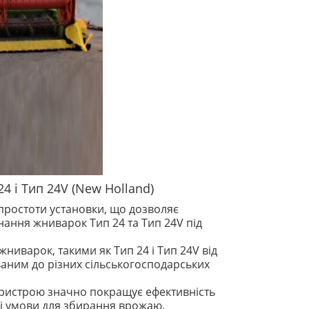
4 і Тип 24V (New Holland)
простоти установки, що дозволяє
ання жниварок Тип 24 та Тип 24V під
ниварок, такими як Тип 24 і Тип 24V від
ваним до різних сільськогосподарських
пристрою значно покращує ефективність
ні умови для збирання врожаю.