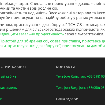
інімізація втрат: Спеціальне проектування дозволяє мін
очний та чистий зріз рослин сої.
овговічність та надійність: Високоякісні матеріали та і
лужби пристосування та надійну роботу у різних умовах 
чином, пристосування для збору сої ПСН-7.3 з жниварками
им рішенням для сільськогосподарських підприємств, як
підвищити загальну продуктивність
своєї сільгосптехніки.
Пристрій для збирання сої
,
соєва приставка
,
приставка д
рки
,
пристосування для збору сої
,
пристосування для зби
СТИЙ КАБІНЕТ
КОНТАКТИ
тий кабінет
Телефон Київстар: +38(098) 03
 замовлень
Телефон Водафон: +38(050) 03
ки
Наша адреса: