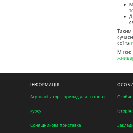
М
т
Д
с
Таким 
сучасн
сої та
Мітки:
жнива
ІНФОРМАЦІЯ
ОСОБИ
Агронавігатор - прилад для точного
Особис
курсу
Історія
Соняшникова приставка
Заклад