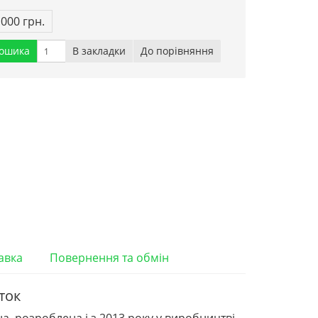
 000 грн.
кошика
В закладки
До порівняння
авка
Повернення та обмін
ток