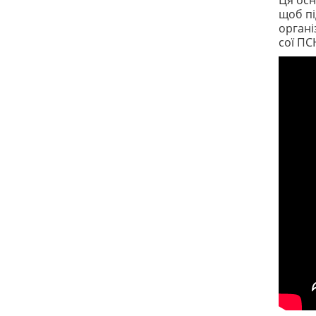
Ця осн
щоб пі
органі
сої ПС