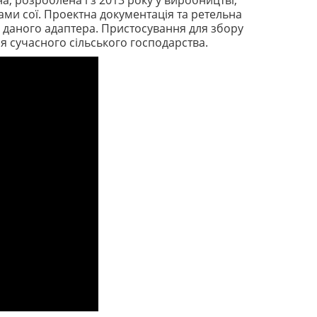
, розроблена і з 2013 року у виробництві,
ами сої. Проектна документація та ретельна
ь даного адаптера. Пристосування для збору
ля сучасного сільського господарства.