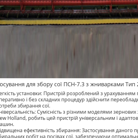
осування для збору сої ПСН-7.3 з жниварками Тип 2
егкість установки: Пристрій розроблений з урахуванням 
перативно і без складних процедур здійснити переобладн
отреби збирання сої.
ніверсальність: Сумісність з різними моделями зернових ж
ew Holland, робить цей пристрій універсальним і адапто
ашин.
ідвищена ефективність збирання: Застосування даного 
биральних робіт на посівах сої, забезпечуючи оптималь