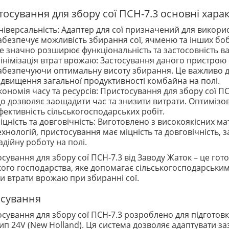
осування для збору сої ПСН-7.3 основні хара
ніверсальність: Адаптер для сої призначений для викор
абезпечує можливість збирання сої, ячменю та інших бобов
е значно розширює функціональність та застосовність ва
інімізація втрат врожаю: Застосування даного пристрою 
абезпечуючи оптимальну висоту збирання. Це важливо для
ідвищення загальної продуктивності комбайна на полі.
кономія часу та ресурсів: Пристосування для збору сої П
о дозволяє заощадити час та знизити витрати. Оптиміз
фективність сільськогосподарських робіт.
іцність та довговічність: Виготовлено з високоякісних м
ехнологій, пристосування має міцність та довговічність,
адійну роботу на полі.
сування для збору сої ПСН-7.3 від Заводу Жаток – це гот
кого господарства, яке допомагає сільськогосподарськи
и втрати врожаю при збиранні сої.
осування
сування для збору сої ПСН-7.3 розроблено для підготов
Тип 24V (New Holland). Ця система дозволяє адаптувати 