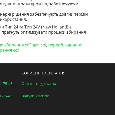
імізувати втрати врожаю, забезпечуючи
нженерні рішення забезпечують довгий термін
використання.
 Тип 24 та Тип 24V (New Holland) є
і прагнуть оптимізувати процеси збирання
ля збирання сої
,
для сої
,
переобладнання
рання сої
КОРИСНІ ПОСИЛАННЯ
1-75-43
Оплата та доставка
1-75-43
Відгуки клієнтів