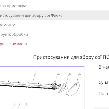
єва приставка
истосування для збору сої Флекс
ремонту
грунтообробки
ри зі знижкою
Пристосування для збору сої П
В на
Суча
Пост