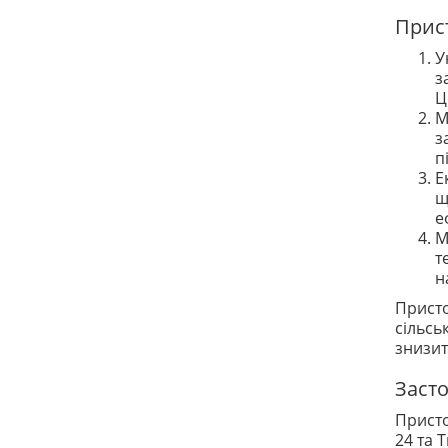
Прист
У
з
Ц
М
з
п
Е
щ
е
М
т
н
Присто
сільсь
знизит
Заст
Присто
24 та 