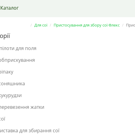
Каталог
Для сої
Пристосування для збору сої Флекс
Прис
орії
пілоти для поля
обприскування
ріпаку
соняшника
кукурудзи
перевезення жатки
сої
иставка для збирання сої