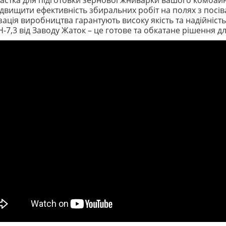
астка для підготовки зернової жниварки вашого комбайна
двищити ефективність збиральних робіт на полях з посів
зація виробництва гарантують високу якість та надійніст
Н-7,3 від Заводу Жаток – це готове та обкатане рішення д