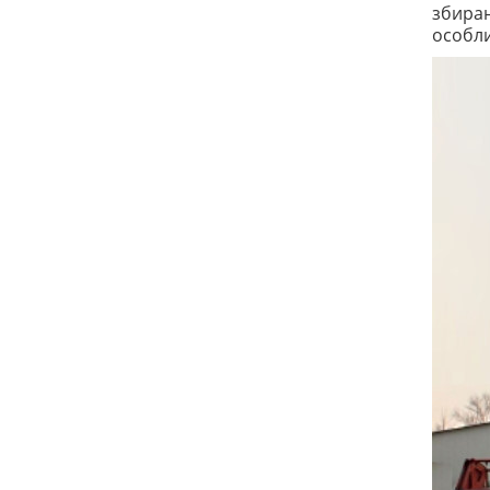
збиран
особли