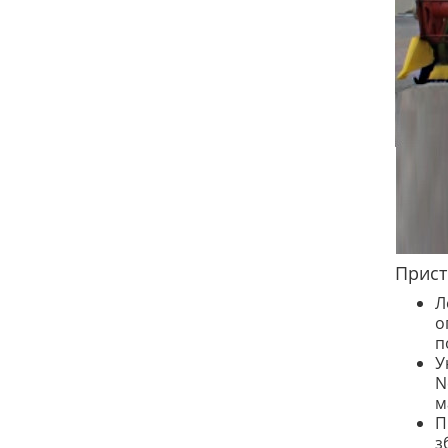
Прист
Л
о
п
У
N
м
П
з