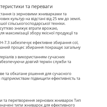
ктеристики та переваги
истання із зерновими жниварками та
их культур на відстані від 25 мм до землі.
шої сільськогосподарської техніки.
суттєво знижує втрати врожаю,
 максимізації збору якісної продукції та
СН-7.3 забезпечує ефективне збирання сої,
ований процес збирання покращує загальну
атеріалів з використанням сучасних
 забезпечуючи довгий термін служби та
ове та обкатане рішення для сучасного
м підприємствам підвищити ефективність та
ки та перетворення зернових жниварок Тип
зазначені типи жниварок для ефективного