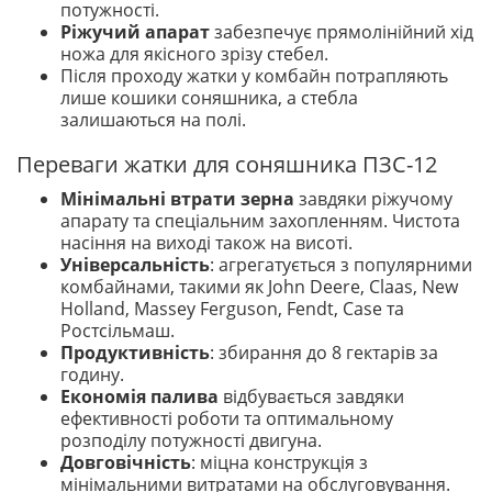
потужності.
Ріжучий апарат
забезпечує прямолінійний хід
ножа для якісного зрізу стебел.
Після проходу жатки у комбайн потрапляють
лише кошики соняшника, а стебла
залишаються на полі.
Переваги жатки для соняшника ПЗС-12
Мінімальні втрати зерна
завдяки ріжучому
апарату та спеціальним захопленням. Чистота
насіння на виході також на висоті.
Універсальність
: агрегатується з популярними
комбайнами, такими як John Deere, Claas, New
Holland, Massey Ferguson, Fendt, Case та
Ростсільмаш.
Продуктивність
: збирання до 8 гектарів за
годину.
Економія палива
відбувається завдяки
ефективності роботи та оптимальному
розподілу потужності двигуна.
Довговічність
: міцна конструкція з
мінімальними витратами на обслуговування.