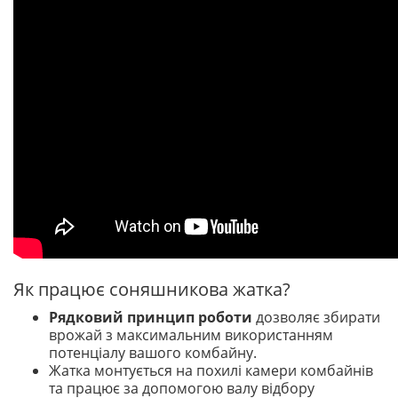
Як працює соняшникова жатка?
Рядковий принцип роботи
дозволяє збирати
врожай з максимальним використанням
потенціалу вашого комбайну.
Жатка монтується на похилі камери комбайнів
та працює за допомогою валу відбору