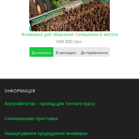
Жниварка для збирання соняшника 6 метрів
690 000 грн.
До кошика
В закладки
До порівняння
ІНФОРМАЦІЯ
Агронавігатор - прилад для точного курсу
Соняшникова приставка
Налаштування кукурудзяної жниварки