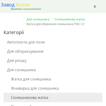
Завод
Жаток
0
Виробник сільгосптехніки
Для соняшника
Соняшникова жатка
Жатка для збирання соняшника ПЗС-12
Категорії
Автопілоти для поля
Для обприскування
Для ріпаку
Для соняшника
Жатка для соняшника
Жниварка для соняшника
Соняшникова жатка