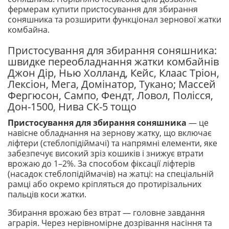
фермерам купити пристосування для збирання
соняшника та розширити функціонал зернової жатки
комбайна.
Пристосування для збирання соняшника:
швидке переобладнання жатки комбайнів
Джон Дір, Нью Холланд, Кейс, Клаас Тріон,
Лексіон, Мега, Домінатор, Тукано; Массей
Фергюсон, Сампо, Фендт, Ловол, Полісся,
Дон-1500, Нива СК-5 тощо
Пристосування для збирання соняшника
— це
навісне обладнання на зернову жатку, що включає
ліфтери (стеблопідіймачі) та напрямні елементи, яке
забезпечує високий зріз кошиків і знижує втрати
врожаю до 1–2%. За способом фіксації ліфтерів
(насадок стеблопідіймачів) на жатці: на спеціальній
рамці або окремо кріпляться до протирізальних
пальців коси жатки.
Збирання врожаю без втрат — головне завдання
аграрія. Через нерівномірне дозрівання насіння та