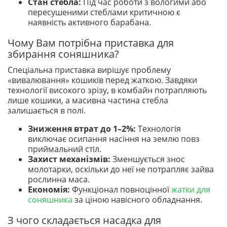
Стан стебла:
Під час роботи з вологими або
пересушеними стеблами критичною є
наявність активного барабана.
Чому Вам потрібна приставка для
збирання соняшника?
Спеціальна приставка вирішує проблему
«вивалювання» кошиків перед жаткою. Завдяки
технології високого зрізу, в комбайн потрапляють
лише кошики, а масивна частина стебла
залишається в полі.
Зниження втрат до 1–2%:
Технологія
виключає осипання насіння на землю повз
приймальний стіл.
Захист механізмів:
Зменшується знос
молотарки, оскільки до неї не потрапляє зайва
рослинна маса.
Економія:
Функціонал повноцінної
жатки для
соняшника
за ціною навісного обладнання.
З чого складається насадка для