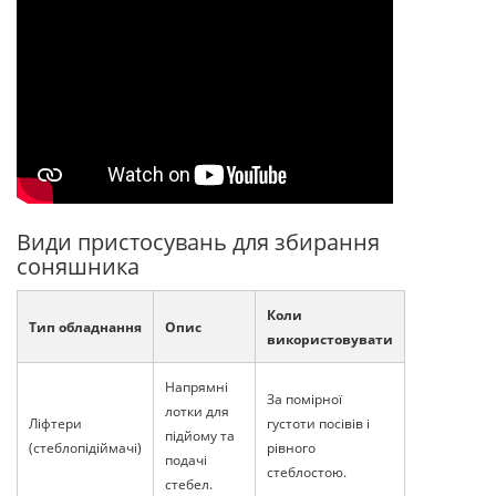
Види пристосувань для збирання
соняшника
Коли
Тип обладнання
Опис
використовувати
Напрямні
За помірної
лотки для
Ліфтери
густоти посівів і
підйому та
(стеблопідіймачі)
рівного
подачі
стеблостою.
стебел.