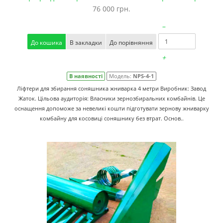
76 000 грн.
–
До кошика
В закладки
До порівняння
+
В наявності
Модель:
NPS-4-1
Ліфтери для збирання соняшника жниварка 4 метри Виробник: Завод
Жаток. Цільова аудиторія: Власники зернозбиральних комбайнів. Це
оснащення допоможе за невеликі кошти підготувати зернову жниварку
комбайну для косовиці соняшнику без втрат. Основ..