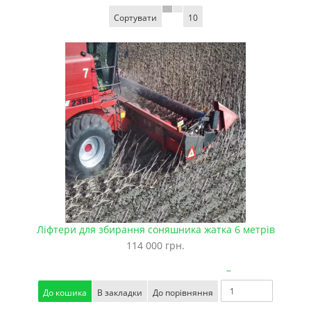
Сортувати
10
Ліфтери для збирання соняшника жатка 6 метрів
114 000 грн.
–
До кошика
В закладки
До порівняння