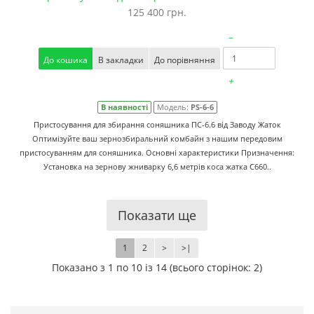
125 400 грн.
–
До кошика
В закладки
До порівняння
+
В наявності
Модель:
PS-6-6
Пристосування для збирання соняшника ПС-6.6 від Заводу Жаток
Оптимізуйте ваш зернозбиральний комбайн з нашим передовим
пристосуванням для соняшника. Основні характеристики Призначення:
Установка на зернову жниварку 6,6 метрів коса жатка C660..
Показати ще
1
2
>
>|
Показано з 1 по 10 із 14 (всього сторінок: 2)