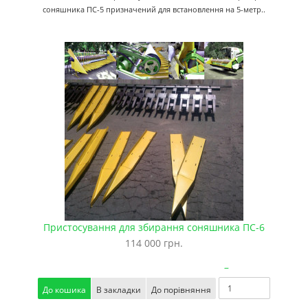
соняшника ПС-5 призначений для встановлення на 5-метр..
Пристосування для збирання соняшника ПС-6
114 000 грн.
–
До кошика
В закладки
До порівняння