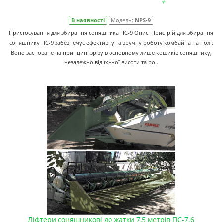
+
В наявності
Модель:
NPS-9
Пристосування для збирання соняшника ПС-9 Опис: Пристрій для збирання
соняшнику ПС-9 забезпечує ефективну та зручну роботу комбайна на полі.
Воно засноване на принципі зрізу в основному лише кошиків соняшнику,
незалежно від їхньої висоти та ро..
Ліфтери соняшникові до жатки 7,5 метрів ПС-7.6