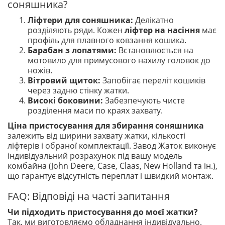
соняшника?
Ліфтери для соняшника:
Делікатно
розділяють ряди. Кожен
ліфтер на насіння
має
профіль для плавного ковзання кошика.
Барабан з лопатями:
Встановлюється на
мотовило для примусового нахилу головок до
ножів.
Вітровий щиток:
Запобігає переліт кошиків
через задню стінку жатки.
Високі боковини:
Забезпечують чисте
розділення маси по краях захвату.
Ціна пристосування для збирання соняшника
залежить від ширини захвату жатки, кількості
ліфтерів і обраної комплектації. Завод Жаток виконує
індивідуальний розрахунок під вашу модель
комбайна (John Deere, Case, Claas, New Holland та ін.),
що гарантує відсутність переплат і швидкий монтаж.
FAQ: Відповіді на часті запитання
Чи підходить пристосування до моєї жатки?
Так, ми виготовляємо обладнання індивідуально.