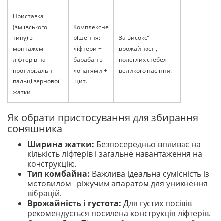
Приставка
(зміївського
Комплексне
типу) з
рішення:
За високої
монтажем
ліфтери +
врожайності,
ліфтерів на
барабан з
полеглих стебел і
протирізальні
лопатями +
великого насіння.
пальці зернової
щит.
жатки
Як обрати пристосування для збирання
соняшника
Ширина жатки:
Безпосередньо впливає на
кількість ліфтерів і загальне навантаження на
конструкцію.
Тип комбайна:
Важлива ідеальна сумісність із
мотовилом і ріжучим апаратом для уникнення
вібрацій.
Врожайність і густота:
Для густих посівів
рекомендується посилена конструкція ліфтерів.