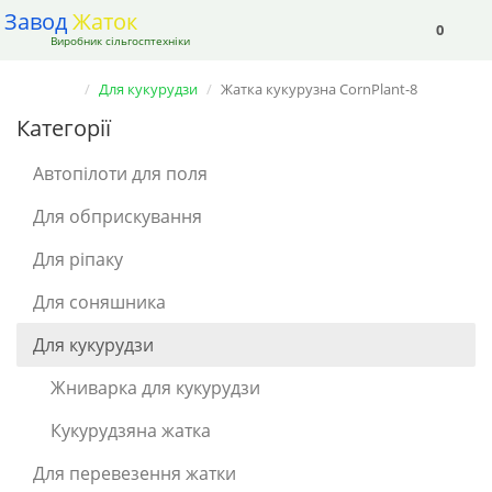
Завод
Жаток
0
Виробник сільгосптехніки
Для кукурудзи
Жатка кукурузна CornPlant-8
Категорії
Автопілоти для поля
Для обприскування
Для ріпаку
Для соняшника
Для кукурудзи
Жниварка для кукурудзи
Кукурудзяна жатка
Для перевезення жатки