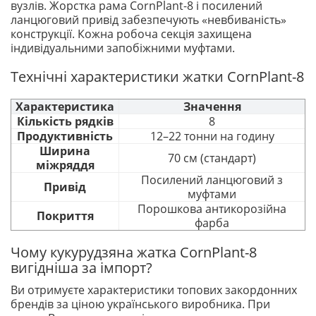
вузлів. Жорстка рама CornPlant-8 і посилений
ланцюговий привід забезпечують «невбиваність»
конструкції. Кожна робоча секція захищена
індивідуальними запобіжними муфтами.
Технічні характеристики жатки CornPlant-8
Характеристика
Значення
Кількість рядків
8
Продуктивність
12–22 тонни на годину
Ширина
70 см (стандарт)
міжряддя
Посилений ланцюговий з
Привід
муфтами
Порошкова антикорозійна
Покриття
фарба
Чому кукурудзяна жатка CornPlant-8
вигідніша за імпорт?
Ви отримуєте характеристики топових закордонних
брендів за ціною українського виробника. При