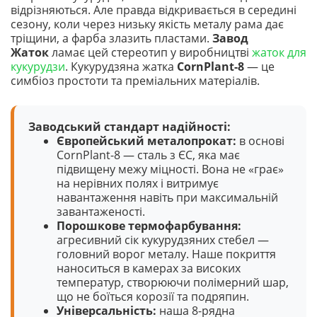
відрізняються. Але правда відкривається в середині
сезону, коли через низьку якість металу рама дає
тріщини, а фарба злазить пластами.
Завод
Жаток
ламає цей стереотип у виробництві
жаток для
кукурудзи
. Кукурудзяна жатка
CornPlant-8
— це
симбіоз простоти та преміальних матеріалів.
Заводський стандарт надійності:
Європейський металопрокат:
в основі
CornPlant-8 — сталь з ЄС, яка має
підвищену межу міцності. Вона не «грає»
на нерівних полях і витримує
навантаження навіть при максимальній
завантаженості.
Порошкове термофарбування:
агресивний сік кукурудзяних стебел —
головний ворог металу. Наше покриття
наноситься в камерах за високих
температур, створюючи полімерний шар,
що не боїться корозії та подряпин.
Універсальність:
наша 8-рядна