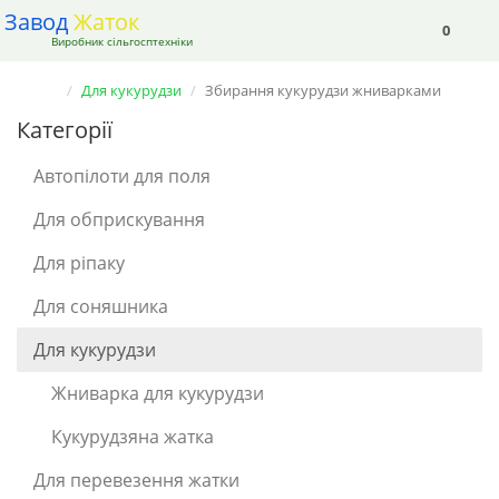
Завод
Жаток
0
Виробник сільгосптехніки
Для кукурудзи
Збирання кукурудзи жниварками
Категорії
Автопілоти для поля
Для обприскування
Для ріпаку
Для соняшника
Для кукурудзи
Жниварка для кукурудзи
Кукурудзяна жатка
Для перевезення жатки