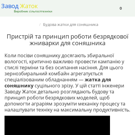
Завод
Жаток
0
Виробник сільгосптехніки
Будова жатки для соняшника
Пристрій та принцип роботи безрядкової
жниварки для соняшника
Коли посіви соняшнику досягають збиральної
вологості, критично важливо провести кампанію у
стислі терміни та без осипання насіння. Для цього
зернозбиральний комбайн агрегатується
спеціалізованим обладнанням —
жатка для
соняшнику
суцільного зрізу. У цій статті інженери
Заводу Жаток детально розглядають будову та
принцип роботи безрядкових моделей, щоб
допомогти аграріям зрозуміти механіку процесу та
налаштувати техніку на максимальну продуктивність.