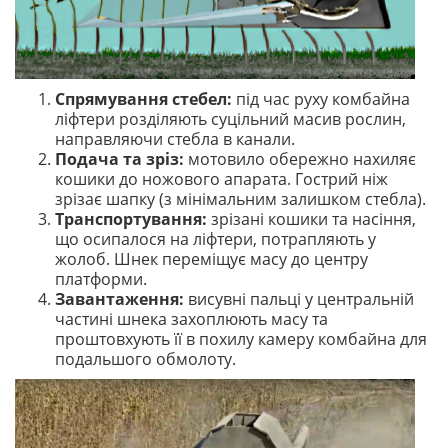
Спрямування стебел:
під час руху комбайна
ліфтери розділяють суцільний масив рослин,
направляючи стебла в канали.
Подача та зріз:
мотовило обережно нахиляє
кошики до ножового апарата. Гострий ніж
зрізає шапку (з мінімальним залишком стебла).
Транспортування:
зрізані кошики та насіння,
що осипалося на ліфтери, потрапляють у
жолоб. Шнек переміщує масу до центру
платформи.
Завантаження:
висувні пальці у центральній
частині шнека захоплюють масу та
проштовхують її в похилу камеру комбайна для
подальшого обмолоту.