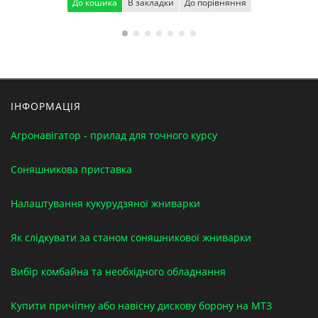
До кошика
В закладки
До порівняння
ІНФОРМАЦІЯ
Агронавігатор - прилад для точного курсу
Соняшникова приставка
Налаштування кукурудзяної жниварки
Як слідкувати за станом соняшникової жниварки
Вибір комбайна та необхідного обладнання
Купити причіпну або навісну дискову борону на МТЗ