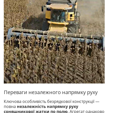
Переваги незалежного напрямку руху
Ключова особливість безрядкової конструкції —
повна
незалежність напрямку руху
соняшникової жатки по полю
. Агрегат однаково