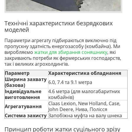
Технічні характеристики безрядкових
моделей
Параметри агрегату підбираються виключно під
пропускну здатність енергозасобу (комбайна). Ми
виробляємо
жатки для збирання соняшнику
, які
закривають потреби як фермерських господарств,
так і великих агрохолдингів.
Параметр
Характеристика обладнання
Ширина захвату
6.0, 7.4 та 9.1 метра
(базова)
Індивідуальне
4.6 метра (для малогабаритних
виготовлення
комбайнів)
Claas Lexion, New Holland, Case,
Агрегатування
John Deere, Нива, Полісся
Система захисту
Запобіжна муфта на валу шнека
Принцип роботи жатки суцільного зрізу