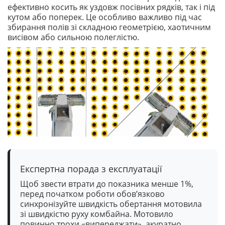
ефективно косить як уздовж посівних рядків, так і під
кутом або поперек. Це особливо важливо під час
збирання полів зі складною геометрією, хаотичним
висівом або сильною полеглістю.
Експертна порада з експлуатації
Щоб звести втрати до показника менше 1%,
перед початком роботи обов’язково
синхронізуйте швидкість обертання мотовила
зі швидкістю руху комбайна. Мотовило
повинно трохи «випереджати», акуратно